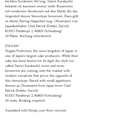
leichten trockenen Stil (sog. Tanrei Karakuchi)
bekannt ist, kommen immer mehr Brauereien
mit modernen Variationen auf den Markt, die das
Gegenteil dieses Stereotyps beweisen. Dazu gibt
es kleine Pairing Häppchen (sog. Otsumami), von
Japanliebhaber Chef Patrick (Dolder, Zürich).
KUDO Pündterpl. 2, 80803 (Schwabing)
20 Plätze. Buchung erforderlich.
ENGLISH
Niigata Prefecture, the snow kingdom of Japan, is
one of Japan's largest sake producers. While their
sake has been known for its light dry style (so-
called Tanrei Karakuchi), more and more
breweries are coming onto the market with
modern variations that prove the opposite of
this stereotype. Paired with small appetizers
(known as Otsumami) from Japan lover Chef
Patrick (Dolder, Zurich).
KUDO Pündterpl. 2, 80803 (Schwabing)
20 seats. Booking required.
Translated with DeepL.com (free version)