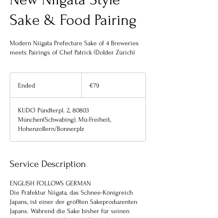
Sake & Food Pairing
Modern Niigata Prefecture Sake of 4 Breweries
meets Pairings of Chef Patrick (Dolder Zürich)
79
euros
Ended
E
€79
n
d
KUDO Pündterpl. 2, 80803
e
München(Schwabing), Mü-Freiheit,
d
Hohenzollern/Bonnerplz
Service Description
ENGLISH FOLLOWS GERMAN
Die Präfektur Niigata, das Schnee-Königreich
Japans, ist einer der größten Sakeproduzenten
Japans. Während die Sake bisher für seinen