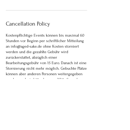
Cancellation Policy
Kostenpflichtige Events können bis maximal 60
Stunden vor Beginn per schriftlicher Mitteilung
an info@aged-sake.de ohne Kosten storniert
werden und die gezahlte Gebühr wird
zurückerstattet, abzüglich einer
Bearbeitungsgebühr von 15 Euro. Danach ist eine
Stornierung nicht mehr möglich. Gebuchte Plätze
können aber anderen Personen weitergegeben
werden, und wir bitte dann um Mitteilung der
Namensänderungen.
Paid Events can be canceled online or in writing
to info@aged-sake.de free of charge up to 60
hours before the start of the event and the
admission fee paid will be refunded, minus a
processing fee of 15 euros. Cancellation after
this time is no longer possible. Booked seats can
be passed on to other people, please inform us