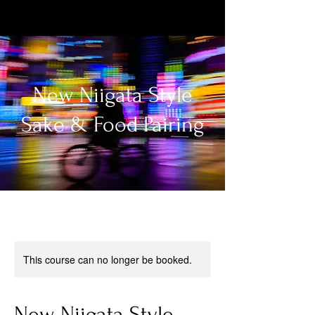
New Niigata Style
Sake & Food Pairing
This course can no longer be booked.
New Niigata Style