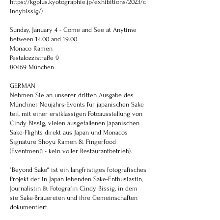
https://kgplus.kyotographie.jp/exhibitions/2023/c
indybissig/)
Sunday, January 4 - Come and See at Anytime
between 14.00 and 19.00.
Monaco Ramen
Pestalozzistraße 9
80469 München
GERMAN
Nehmen Sie an unserer dritten Ausgabe des
Münchner Neujahrs-Events für japanischen Sake
teil, mit einer erstklassigen Fotoausstellung von
Cindy Bissig, vielen ausgefallenen japanischen
Sake-Flights direkt aus Japan und Monacos
Signature Shoyu Ramen & Fingerfood
(Eventmenü - kein voller Restaurantbetrieb).
"Beyond Sake“ ist ein langfristiges fotografisches
Projekt der in Japan lebenden Sake-Enthusiastin,
Journalistin & Fotografin Cindy Bissig, in dem
sie Sake-Brauereien und ihre Gemeinschaften
dokumentiert.