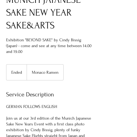
SAKE NEW YEAR
SAKE&ARTS
Exhibition "BEYOND SAKE" by Cindy Bissig
(Japan) - come and see at any time between 14.00
and 19.00
Ended
E
Monaco Ramen
n
d
e
Service Description
d
GERMAN FOLLOWS ENGLISH
Join us at our 3rd edition of the Munich Japanese
Sake New Years Event with a first class photo
exhibition by Cindy Bissig, plenty of funky
Japanese Sake Flights straight from Japan and